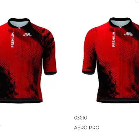
03610
T
AERO PRO