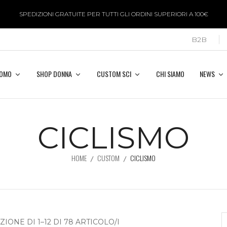
SPEDIZIONI GRATUITE PER TUTTI GLI ORDINI SUPERIORI A 100€
B2B
UOMO
SHOP DONNA
CUSTOM SCI
CHI SIAMO
NEWS
CICLISMO
HOME
CUSTOM
CICLISMO
IONE DI 1–12 DI 78 ARTICOLO/I