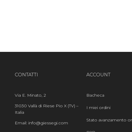
CONTATTI
ACCOUNT
Via E. Minato, 2
Bacheca
31030 Vallà di Riese Pio X (TV) –
I miei ordini
Italia
Stato avanzamento or
Email: info@giessegi.com