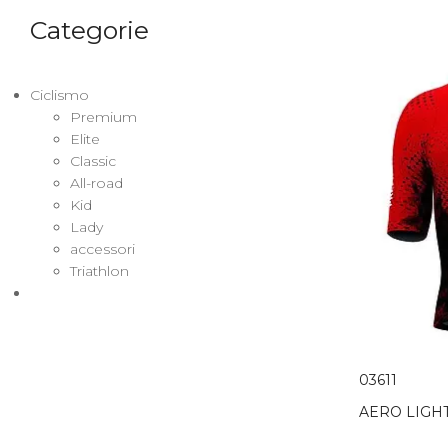
Categorie
Ciclismo
Premium
Elite
Classic
All-road
Kid
Lady
accessori
Triathlon
03611
AERO LIGH