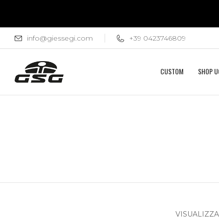
info@giessegi.com
+39 0423746809
CUSTOM
SHOP 
VISUALIZZAZ