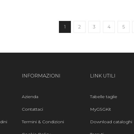
1
2
3
4
5
INFORMAZIONI
LINK UTILI
Azienda
Tabelle taglie
Contattaci
MyGSGKit
dini
Termini & Condizioni
Download cataloghi