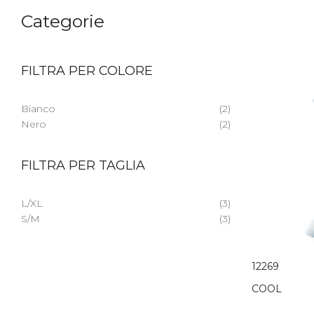
Categorie
FILTRA PER COLORE
Bianco
(2)
Nero
(2)
FILTRA PER TAGLIA
L/XL
(3)
S/M
(3)
12269
COOL