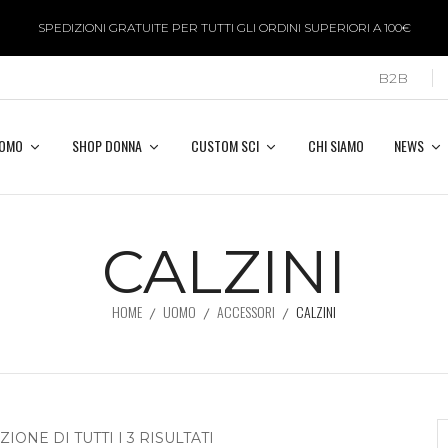
SPEDIZIONI GRATUITE PER TUTTI GLI ORDINI SUPERIORI A 100€
B2B
UOMO
SHOP DONNA
CUSTOM SCI
CHI SIAMO
NEWS
CALZINI
HOME
UOMO
ACCESSORI
CALZINI
IONE DI TUTTI I 3 RISULTATI