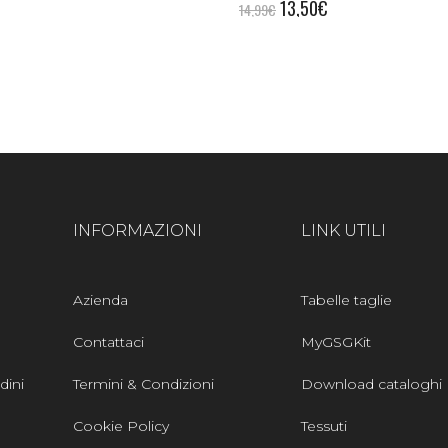
13,50
€
14,99
€
INFORMAZIONI
LINK UTILI
Azienda
Tabelle taglie
Contattaci
MyGSGKit
dini
Termini & Condizioni
Download cataloghi
Cookie Policy
Tessuti