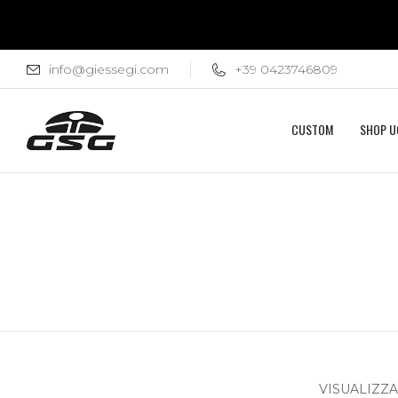
info@giessegi.com
+39 0423746809
CUSTOM
SHOP 
VISUALIZZAZ