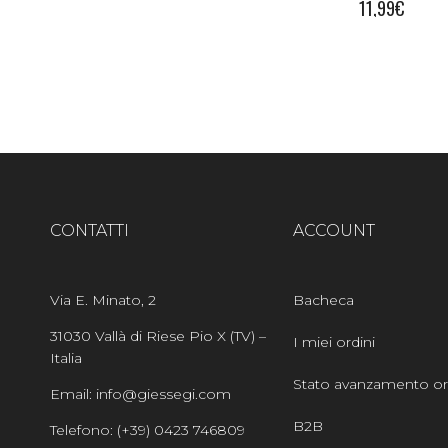
11,99
€
CONTATTI
ACCOUNT
Via E. Minato, 2
Bacheca
31030 Vallà di Riese Pio X (TV) –
I miei ordini
Italia
Stato avanzamento or
Email: info@giessegi.com
B2B
Telefono: (+39) 0423 746809