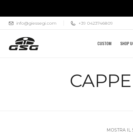
info@giessegi.com
+39 0423746809
CUSTOM
SHOP 
CAPPE
MOSTRA IL