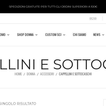
SPEDIZIONI GRATUITE PER TUTTI GLI ORDINI SUPERIORI A 100€
B2B
UOMO
SHOP DONNA
CUSTOM SCI
CHI SIAMO
NEWS
LLINI E SOTTO
HOME
DONNA
ACCESSORI
CAPPELLINI E SOTTOCASCHI
 SINGOLO RISULTATO