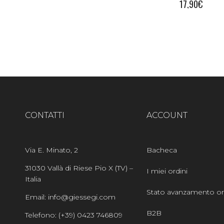
17,90
€
CONTATTI
ACCOUNT
Via E. Minato, 2
Bacheca
31030 Vallà di Riese Pio X (TV) –
I miei ordini
Italia
Stato avanzamento or
Email: info@giessegi.com
B2B
Telefono: (+39) 0423 746809