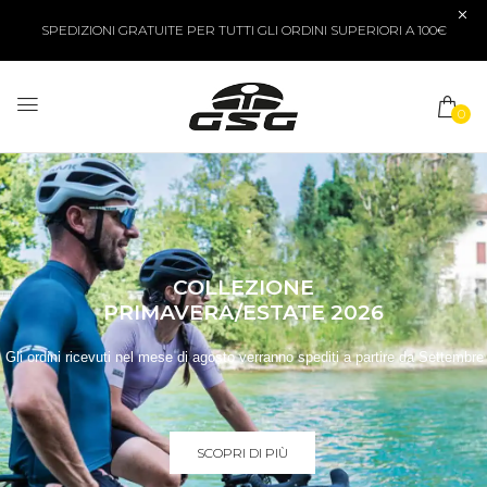
SPEDIZIONI GRATUITE PER TUTTI GLI ORDINI SUPERIORI A 100€
0
COLLEZIONE
PRIMAVERA/ESTATE 2026
Gli ordini ricevuti nel mese di agosto verranno spediti a partire da Settembre
SCOPRI DI PIÙ