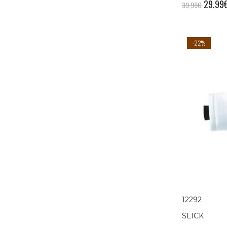
29,99
39,99
€
-22%
12292
SLICK