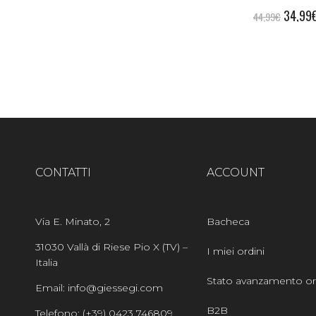
34,99
44,99
€
CONTATTI
ACCOUNT
Via E. Minato, 2
Bacheca
31030 Vallà di Riese Pio X (TV) –
I miei ordini
Italia
Stato avanzamento or
Email: info@giessegi.com
B2B
Telefono: (+39) 0423 746809