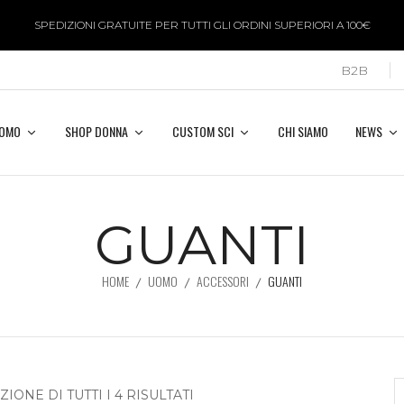
SPEDIZIONI GRATUITE PER TUTTI GLI ORDINI SUPERIORI A 100€
B2B
UOMO
SHOP DONNA
CUSTOM SCI
CHI SIAMO
NEWS
GUANTI
HOME
UOMO
ACCESSORI
GUANTI
IONE DI TUTTI I 4 RISULTATI