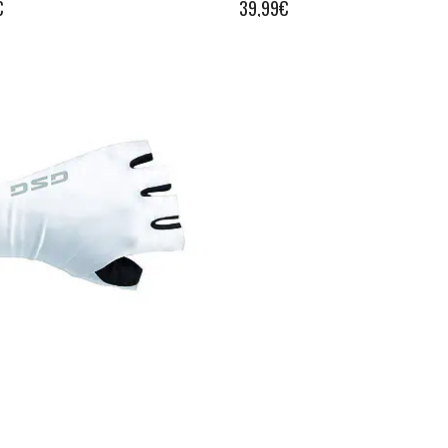
€
39,99
€