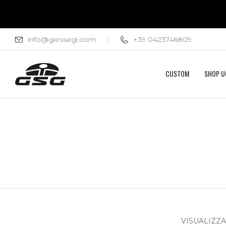
info@giessegi.com
+39 0423746809
CUSTOM
SHOP 
VISUALIZZAZ