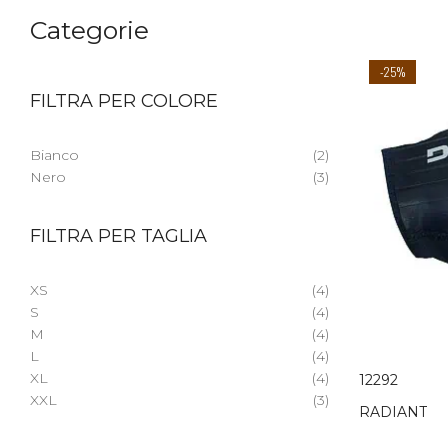
Categorie
-25%
FILTRA PER COLORE
Bianco
(2)
Nero
(3)
FILTRA PER TAGLIA
XS
(4)
S
(4)
M
(4)
L
(4)
XL
(4)
12292
XXL
(3)
RADIANT