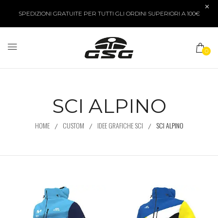
SPEDIZIONI GRATUITE PER TUTTI GLI ORDINI SUPERIORI A 100€
0
SCI ALPINO
HOME
CUSTOM
IDEE GRAFICHE SCI
SCI ALPINO