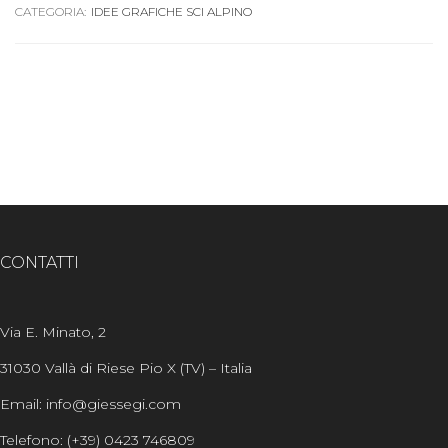
CATEGORIA:
IDEE GRAFICHE SCI ALPINO
CONTATTI
Via E. Minato, 2
31030 Vallà di Riese Pio X (TV) – Italia
Email: info@giessegi.com
Telefono: (+39) 0423 746809