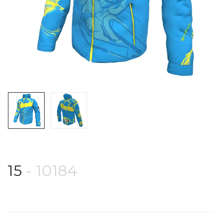
15
- 10184