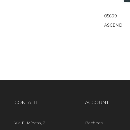
05609
ASCEND
CONTATTI
ACCOUNT
Via E. Minato, 2
Bacheca