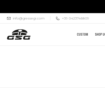
info@giessegi.com
+39 0423746809
CUSTOM
SHOP 