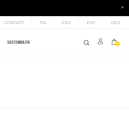
CONTATTI
ITA
ENG
ESP
DEU
SOSTENIBILITA’
0