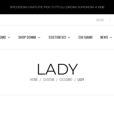
SPEDIZIONI GRATUITE PER TUTTI GLI ORDINI SUPERIORI A 100€
B2B
UOMO
SHOP DONNA
CUSTOM SCI
CHI SIAMO
NEWS
LADY
HOME
CUSTOM
CICLISMO
LADY