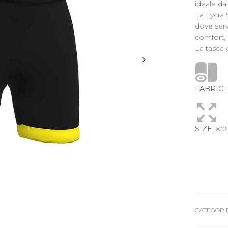
ideale dal
La Lycra 
dove serv
comfort,
La tasca 
FABRIC
:
SIZE
: XX
CATEGORIE