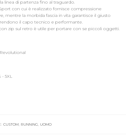
la linea di partenza fino al traguardo.
Sport con cui è realizzato fornisce compressione
e, mentre la morbida fascia in vita garantisce il giusto
 rendono il capo tecnico e performante.
con zip sul retro è utile per portare con se piccoli oggetti.
 Revolutional
S - 5XL
:
CUSTOM
,
RUNNING
,
UOMO