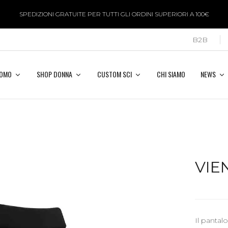
SPEDIZIONI GRATUITE PER TUTTI GLI ORDINI SUPERIORI A 100€
B2B
UOMO
SHOP DONNA
CUSTOM SCI
CHI SIAMO
NEWS
VIE
Il pantal