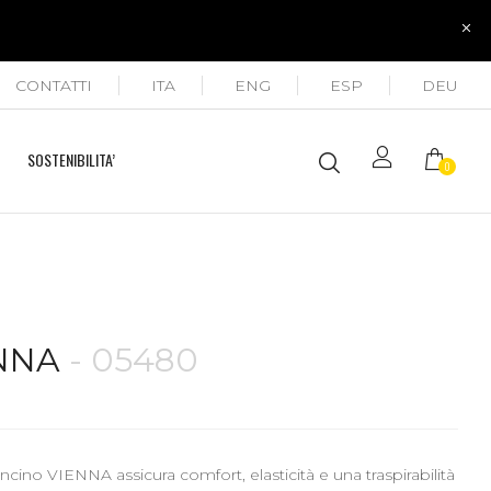
CONTATTI
ITA
ENG
ESP
DEU
SOSTENIBILITA’
0
NNA
- 05480
oncino VIENNA assicura comfort, elasticità e una traspirabilità