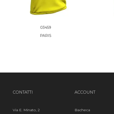
03459
PARIS
CONTATTI
ACCOUNT
Via E. Minato, 2
Bacheca