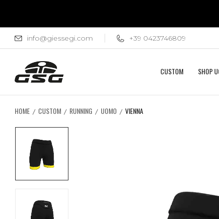
info@giessegi.com
+39 0423746809
CUSTOM
SHOP 
HOME
CUSTOM
RUNNING
UOMO
VIENNA