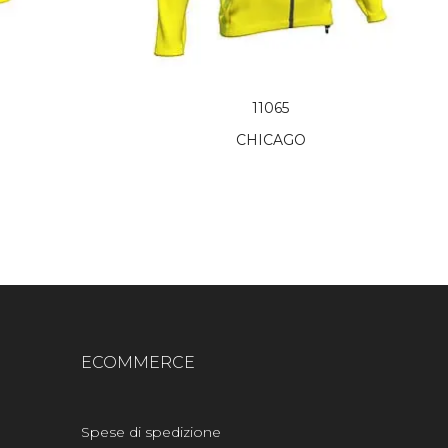
11065
CHICAGO
ECOMMERCE
Spese di spedizione