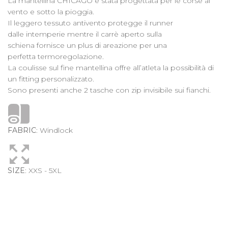
La mantellina CHICAGO è stata progettata per le corse al
vento e sotto la pioggia.
Il leggero tessuto antivento protegge il runner
dalle intemperie mentre il carrè aperto sulla
schiena fornisce un plus di areazione per una
perfetta termoregolazione.
La coulisse sul fine mantellina offre all’atleta la possibilità di
un fitting personalizzato.
Sono presenti anche 2 tasche con zip invisibile sui fianchi.
FABRIC
: Windlock
SIZE
: XXS - 5XL