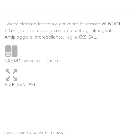
Giacca ciclismo leggera e antivento in tessuto
WINDOFF
LIGHT
, con zip doppio cursore e dettagli rifrangenti.
Antipioggia e idrorepellente
. Taglie
XXS–5XL
.
FABRIC
: WINDOFF LIGHT
SIZE
: XXS - 5XL
CATEGORIE:
CUSTOM
,
ELITE
,
MAGLIE