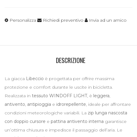
Personalizza
Richiedi preventivo
Invia ad un amico
DESCRIZIONE
La giacca
Libeccio
è progettata per offrire massima
protezione e comfort durante le uscite in bicicletta.
Realizzata in
tessuto WINDOFF LIGHT
, è
leggera
,
antivento
,
antipioggia
e
idrorepellente
, ideale per affrontare
condizioni meteorologiche variabili. La
zip lunga nascosta
con doppio cursore
e
pattina antivento interna
garantisce
un’ottima chiusura e impedisce il passaggio dell’aria. Le