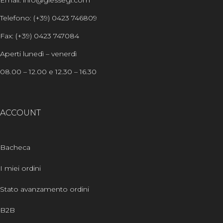
Email: info@giessegi.com
Telefono: (+39) 0423 746809
Fax: (+39) 0423 747084
Aperti lunedì – venerdì
08.00 – 12.00 e 12.30 – 16.30
ACCOUNT
Bacheca
I miei ordini
Stato avanzamento ordini
B2B