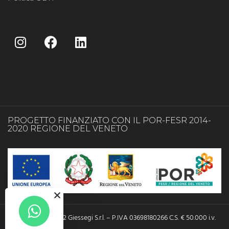
PROGETTO FINANZIATO CON IL POR-FESR 2014-
2020 REGIONE DEL VENETO
Copyright © 2022 Giessegi S.r.l. – P.IVA 03698180266 C.S. € 50.000 i.v.