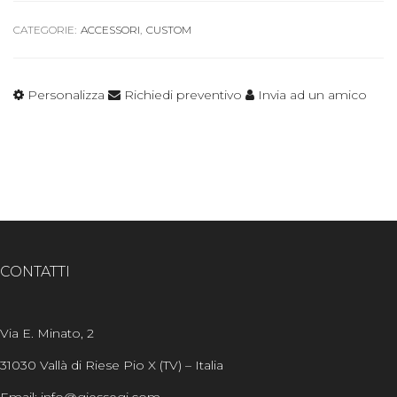
CATEGORIE:
ACCESSORI
,
CUSTOM
Personalizza
Richiedi preventivo
Invia ad un amico
CONTATTI
Via E. Minato, 2
31030 Vallà di Riese Pio X (TV) – Italia