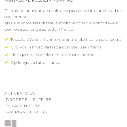
PANTALONE FULL-ZIP NO-WIND
Pantalone antivento e molto traspirante adatto anche ad un
uso intenso,
grazie ai materiali utilizzati è molto leggero e confortevole.
Comoda zip lunga su tutto il fianco.
Tessuto eVent antivento davanti, bielastico felpato dietro
Giro vita in morbida fascia con coulisse interna
Fine gamba con elastico siliconato interno
Zip lunga su tutto il fanco
ANTIVENTO 5/5
IDROREPELLENTE 5/5
ISOLAMENTO 5/5
TRASPIRABILITA’
5/5