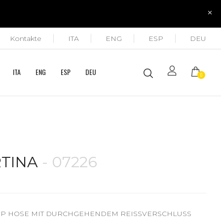
Kontakte
ITA
ENG
ESP
DEU
ITA
ENG
ESP
DEU
0
TINA
- 07226
P HOSE MIT DURCHGEHENDEM REISSVERSCHLUSS