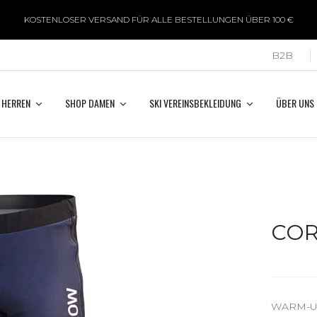
KOSTENLOSER VERSAND FÜR ALLE BESTELLUNGEN ÜBER 100 €
B2B
 HERREN
SHOP DAMEN
SKI VEREINSBEKLEIDUNG
ÜBER UNS
COR
WARM-U