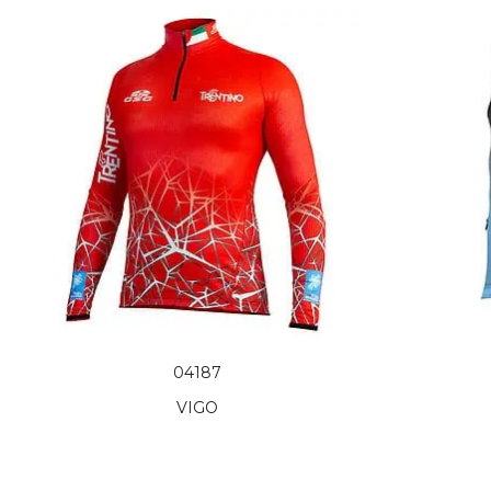
04187
VIGO