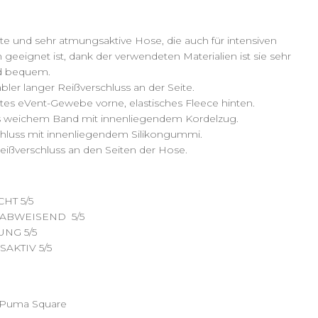
te und sehr atmungsaktive Hose, die auch für intensiven
geeignet ist, dank der verwendeten Materialien ist sie sehr
nd bequem.
ler langer Reißverschluss an der Seite.
tes eVent-Gewebe vorne, elastisches Fleece hinten.
 weichem Band mit innenliegendem Kordelzug.
hluss mit innenliegendem Silikongummi.
eißverschluss an den Seiten der Hose.
HT 5/5
ABWEISEND 5/5
UNG 5/5
AKTIV 5/5
 Puma Square