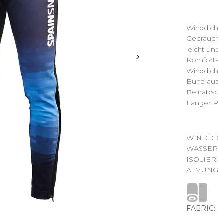
Winddich
Gebrauch 
leicht u
Komfortab
Winddich
Bund aus
Beinabsc
Langer R
WINDDIC
WASSER
ISOLIER
ATMUNGS
FABRIC
: