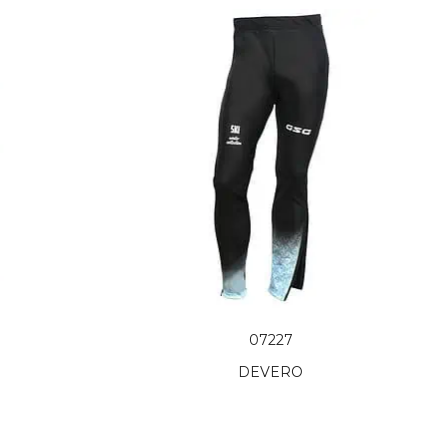
07227
E
DEVERO