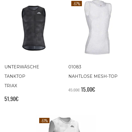
-67%
UNTERWÄSCHE
01083
TANKTOP
NAHTLOSE MESH-TOP
TRIAX
15,00
€
45,00
€
51,90
€
-61%