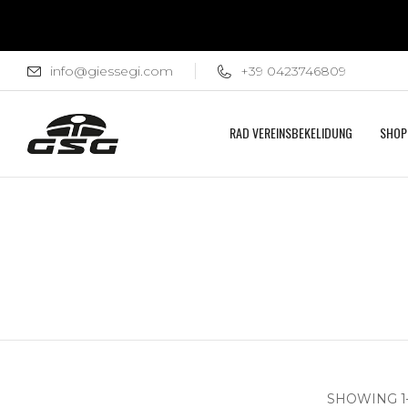
info@giessegi.com
+39 0423746809
RAD VEREINSBEKELIDUNG
SHOP
SHOWING 1–1