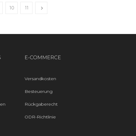
10
11
S
E-COMMERCE
Versandkosten
Besteuerung
den
Rückgaberecht
ODR-Richtlinie