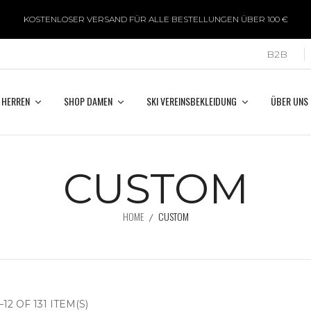
KOSTENLOSER VERSAND FÜR ALLE BESTELLUNGEN ÜBER 100 €
B2B
 HERREN
SHOP DAMEN
SKI VEREINSBEKLEIDUNG
ÜBER UNS
CUSTOM
HOME
CUSTOM
2 OF 131 ITEM(S)