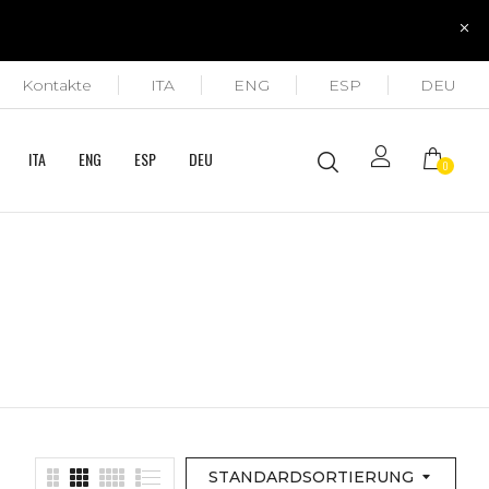
Kontakte
ITA
ENG
ESP
DEU
ITA
ENG
ESP
DEU
0
STANDARDSORTIERUNG