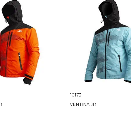
10173
R
VENTINA JR