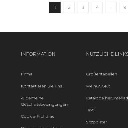
1
2
3
4
…
9
INFORMATION
NÜTZLICHE LINK
Firma
Größentabellen
Kontaktieren Sie uns
MeinGSGKit
Allgemeine
Kataloge herunterla
Geschäftsbedingungen
Textil
Cookie-Richtlinie
Sitzpolster