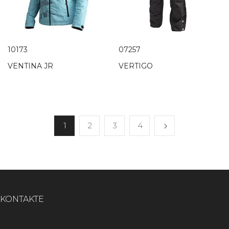
10173
07257
VENTINA JR
VERTIGO
1
2
3
4
KONTAKTE