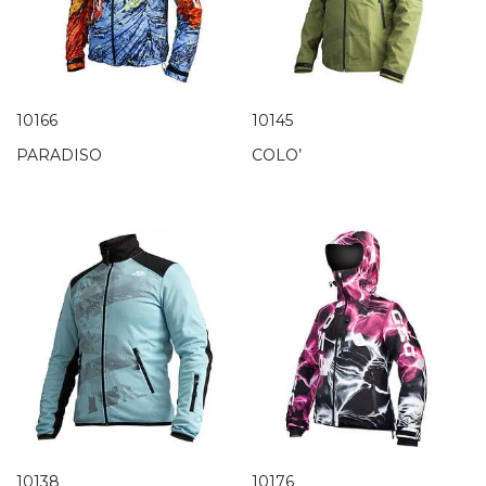
10166
10145
PARADISO
COLO’
10138
10176