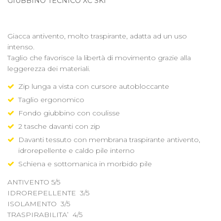
GIUBBINO TECNICO XC SKI
Giacca antivento, molto traspirante, adatta ad un uso
intenso.
Taglio che favorisce la libertà di movimento grazie alla
leggerezza dei materiali.
Zip lunga a vista con cursore autobloccante
Taglio ergonomico
Fondo giubbino con coulisse
2 tasche davanti con zip
Davanti tessuto con membrana traspirante antivento,
idrorepellente e caldo pile interno
Schiena e sottomanica in morbido pile
ANTIVENTO 5/5
IDROREPELLENTE 3/5
ISOLAMENTO 3/5
TRASPIRABILITA’
4/5