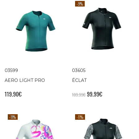
-9%
03599
03605
AERO LIGHT PRO
ÉCLAT
119,90
€
99,99
€
109,99
€
-11%
-11%