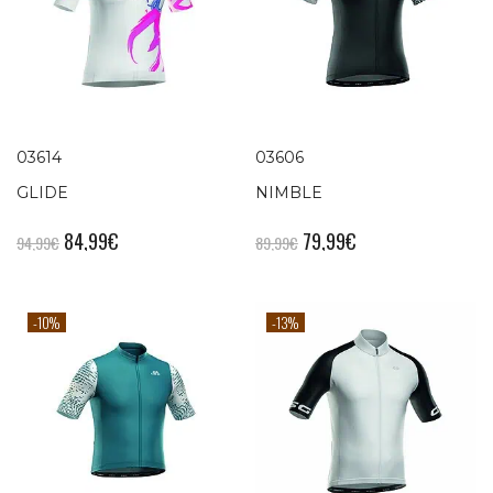
03614
03606
GLIDE
NIMBLE
84,99
€
79,99
€
94,99
€
89,99
€
-10%
-13%