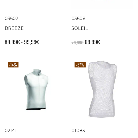
03602
03608
BREEZE
SOLEIL
89,99
€
-
99,99
€
69,99
€
79,99
€
-14%
-67%
02141
01083