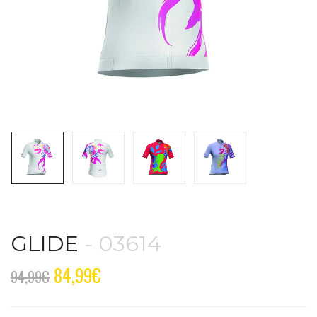
GLIDE
- 03614
84,99
€
94,99
€