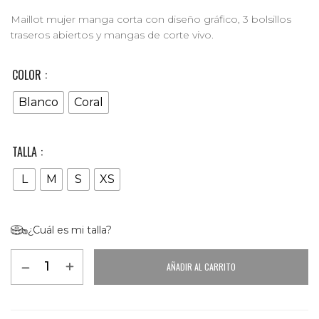
Maillot mujer manga corta con diseño gráfico, 3 bolsillos
traseros abiertos y mangas de corte vivo.
COLOR
Blanco
Coral
TALLA
L
M
S
XS
¿Cuál es mi talla?
AÑADIR AL CARRITO
Alternative: