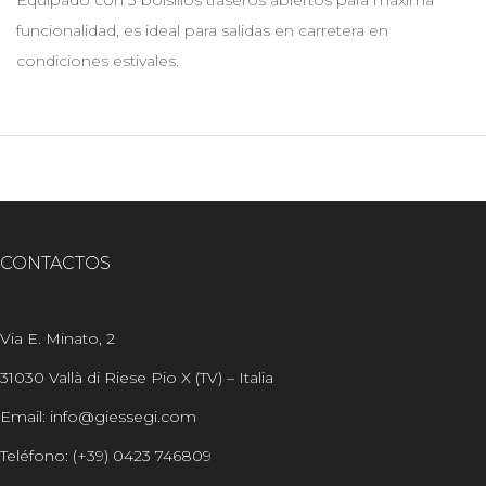
Equipado con 3 bolsillos traseros abiertos para máxima
funcionalidad, es ideal para salidas en carretera en
condiciones estivales.
CONTACTOS
Via E. Minato, 2
31030 Vallà di Riese Pio X (TV) – Italia
Email: info@giessegi.com
Teléfono: (+39) 0423 746809