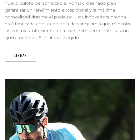
nuevo culote personalizable, Vomax, diseñado para
garantizar un rendimiento excepcional y la máxima
comodidad durante el pedaleo. Esta innovadora prenda
está fabricada con tecnología de vanguardia que minimiza
las costuras, ofreciendo una excelente aerodinámica y un
ajuste perfecto.El material elegido...
LEE MAS