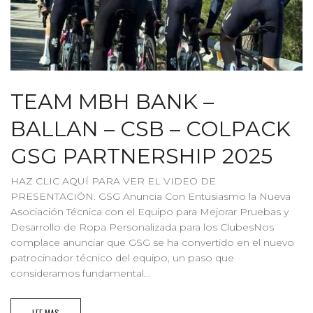
TEAM MBH BANK –
BALLAN – CSB – COLPACK
GSG PARTNERSHIP 2025
HAZ CLIC AQUÍ PARA VER EL VIDEO DE
PRESENTACIÓN. GSG Anuncia Con Entusiasmo la Nueva
Asociación Técnica con el Equipo para Mejorar Pruebas y
Desarrollo de Ropa Personalizada para los ClubesNos
complace anunciar que GSG se ha convertido en el nuevo
patrocinador técnico del equipo, un paso que
consideramos fundamental...
LEE MAS