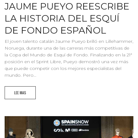
JAUME PUEYO REESCRIBE
LA HISTORIA DEL ESQUÍ
DE FONDO ESPAÑOL
El joven talento catalán Jaume Pueyo brilló en Lillehammer,
Noruega, durante una de las carreras más competitivas de
la Copa del Mundo de Esquí de Fondo. Finalizando en la 21ª
posición en el Sprint Libre, Pueyo demostró una vez más
que puede competir con los mejores especialistas del
mundo. Pero...
LEE MAS