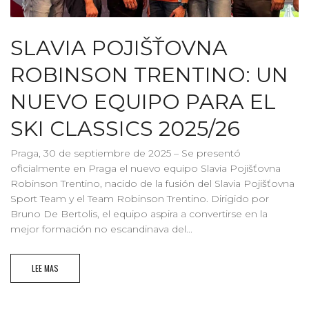
SLAVIA POJIŠŤOVNA
ROBINSON TRENTINO: UN
NUEVO EQUIPO PARA EL
SKI CLASSICS 2025/26
Praga, 30 de septiembre de 2025 – Se presentó
oficialmente en Praga el nuevo equipo Slavia Pojišťovna
Robinson Trentino, nacido de la fusión del Slavia Pojišťovna
Sport Team y el Team Robinson Trentino. Dirigido por
Bruno De Bertolis, el equipo aspira a convertirse en la
mejor formación no escandinava del...
LEE MAS