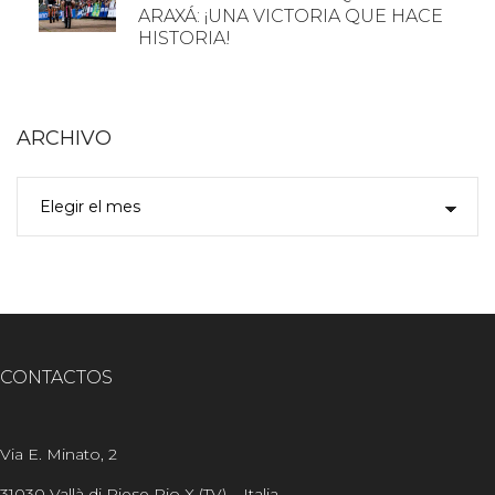
ARAXÁ: ¡UNA VICTORIA QUE HACE
HISTORIA!
ARCHIVO
CONTACTOS
Via E. Minato, 2
31030 Vallà di Riese Pio X (TV) – Italia