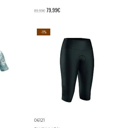
79,99
€
89,99
€
-11%
06121