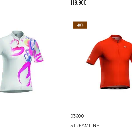
119,90
€
-10%
03600
STREAMLINE