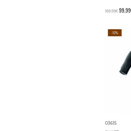
99,99
109,99
€
-10%
03615