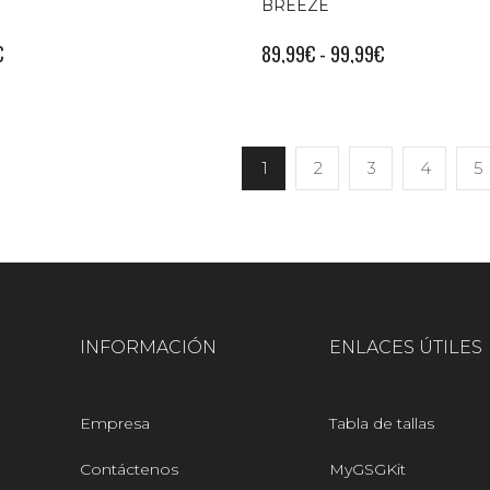
BREEZE
€
89,99
€
-
99,99
€
1
2
3
4
5
INFORMACIÓN
ENLACES ÚTILES
Empresa
Tabla de tallas
Contáctenos
MyGSGKit