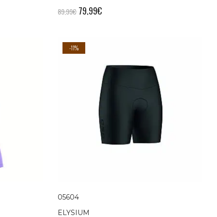
79,99
€
89,99
€
-11%
05604
ELYSIUM