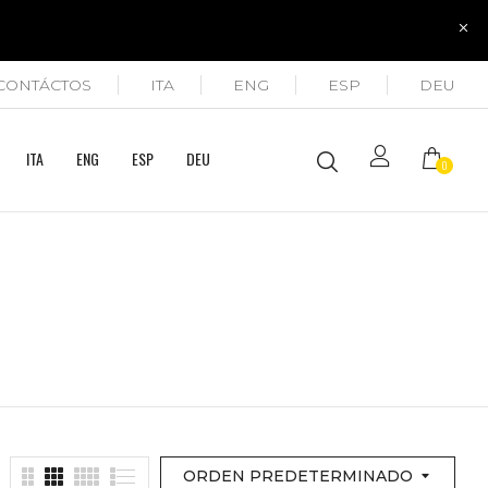
CONTÁCTOS
ITA
ENG
ESP
DEU
ITA
ENG
ESP
DEU
0
ORDEN PREDETERMINADO