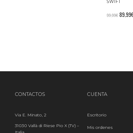
SWIFT
89,99
99,99
€
CONTACTOS
CUENTA
Via E. Minato, 2
Escritorio
31030 Vallà di Riese Pio X (TV) –
Mis ordenes
Italia