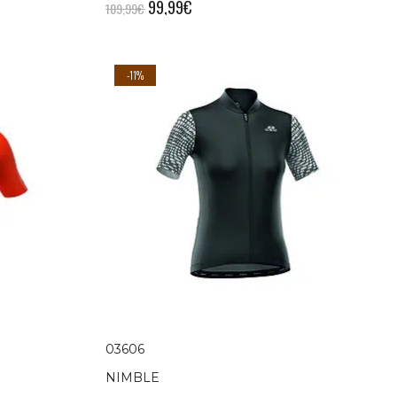
99,99
€
109,99
€
-11%
03606
NIMBLE