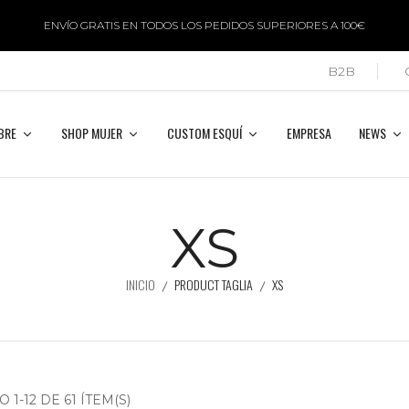
ENVÍO GRATIS EN TODOS LOS PEDIDOS SUPERIORES A 100€
B2B
BRE
SHOP MUJER
CUSTOM ESQUÍ
EMPRESA
NEWS
XS
INICIO
PRODUCT TAGLIA
XS
1-12 DE 61 ÍTEM(S)