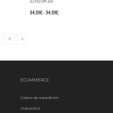
ELYSIUM 3/4
84,99
€
-
94,99
€
6
ECOMMERCE
Gastos de expediciòn
Impuestos