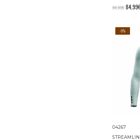
84,99
94,99
€
-9%
04267
STREAMLIN