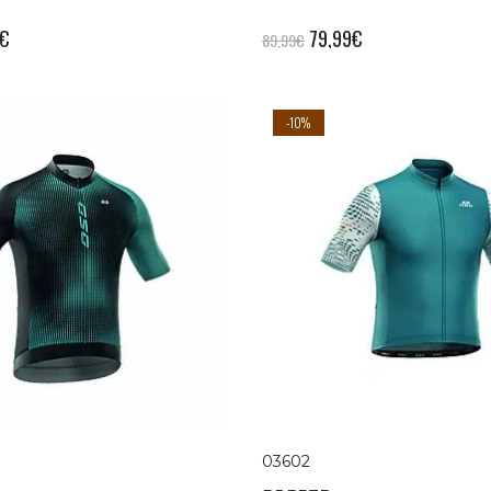
€
79,99
€
89,99
€
-10%
03602