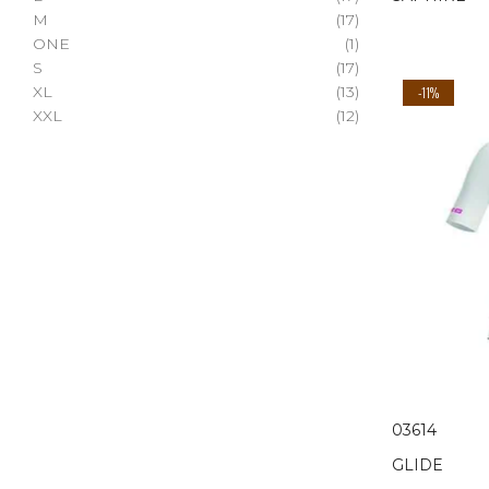
M
(17)
ONE
(1)
S
(17)
XL
(13)
-11%
XXL
(12)
03614
GLIDE