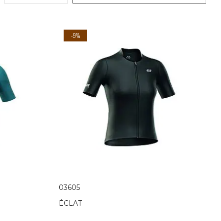
-9%
03605
ÉCLAT