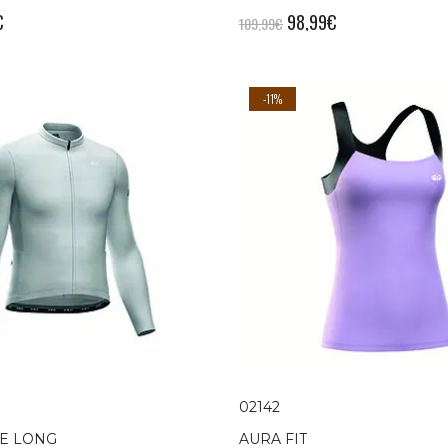
€
98,99
€
109,99
€
-11%
02142
E LONG
AURA FIT