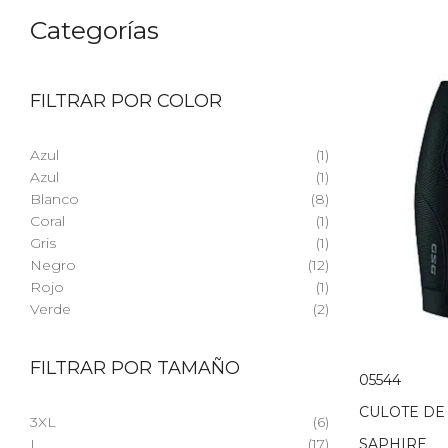
Categorías
FILTRAR POR COLOR
Azul
(1)
Azul
(1)
Blanco
(8)
Coral
(1)
Gris
(1)
Negro
(12)
Rojo
(1)
Verde
(2)
FILTRAR POR TAMAÑO
05544
CULOTE DE
3XL
(6)
L
(17)
SAPHIRE