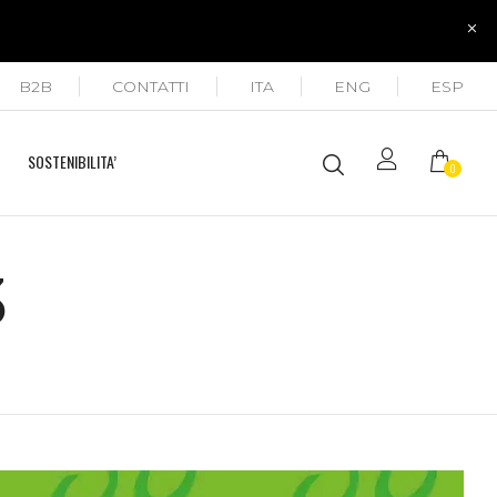
B2B
CONTATTI
ITA
ENG
ESP
SOSTENIBILITA’
0
3