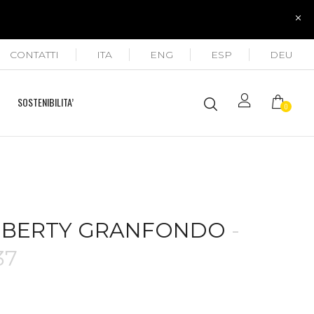
CONTATTI
ITA
ENG
ESP
DEU
SOSTENIBILITA’
0
IBERTY GRANFONDO
-
37