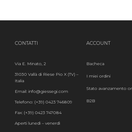
CONTATTI
ACCOUNT
Via E. Minato, 2
Bacheca
31030 Vallà di Riese Pio X (TV) –
I miei ordini
Italia
Stato avanzamento or
Email: info@giessegi.com
B2B
Telefono: (+39) 0423 746809
Fax: (+39) 0423 747084
Aperti lunedì – venerdì