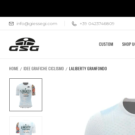
info@giessegi.com
+39 0423746809
CUSTOM
SHOP 
HOME
IDEE GRAFICHE CICLISMO
LALIBERTY GRANFONDO