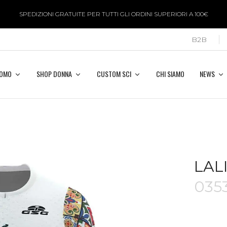
SPEDIZIONI GRATUITE PER TUTTI GLI ORDINI SUPERIORI A 100€
B2B
UOMO
SHOP DONNA
CUSTOM SCI
CHI SIAMO
NEWS
LAL
035