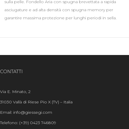
sulla pelle. Fondello Aria con spugna brevettata a rapida
asciugature e ad alta densità con spugna memory per
garantire massima protezione per lunghi periodi in sella.
CONTATTI
Via E. Minato, 2
31030 Vallà di Riese Pio X (TV) – Italia
Email: info@giessegi.com
Telefono: (+39) 0423 746809