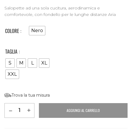
Salopette ad una sola cucitura, aerodinamica e
comfortevole, con fondello per le lunghe distanze Aria
COLORE
Nero
TAGLIA
S
M
L
XL
XXL
Trova la tua misura
AGGIUNGI AL CARRELLO
Alternative: