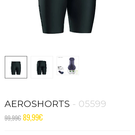
AEROSHORTS
- 05599
89,99
€
99,99
€