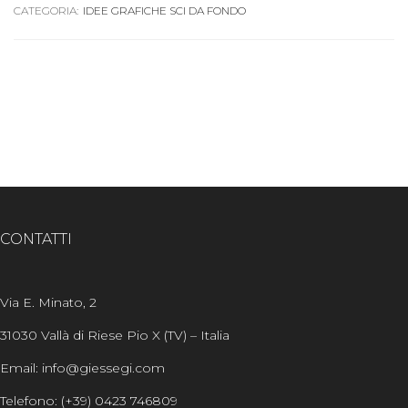
CATEGORIA:
IDEE GRAFICHE SCI DA FONDO
CONTATTI
Via E. Minato, 2
31030 Vallà di Riese Pio X (TV) – Italia
Email: info@giessegi.com
Telefono: (+39) 0423 746809