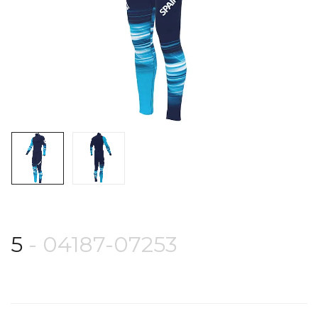
5
- 04187-07253