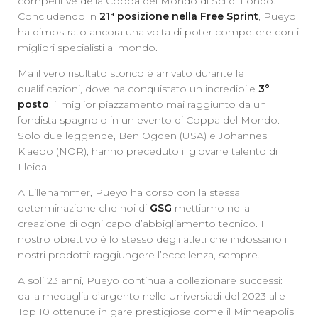
competitive della Coppa del Mondo di Sci di Fondo.
Concludendo in
21ª posizione nella Free Sprint
, Pueyo
ha dimostrato ancora una volta di poter competere con i
migliori specialisti al mondo.
Ma il vero risultato storico è arrivato durante le
qualificazioni, dove ha conquistato un incredibile
3°
posto
, il miglior piazzamento mai raggiunto da un
fondista spagnolo in un evento di Coppa del Mondo.
Solo due leggende, Ben Ogden (USA) e Johannes
Klaebo (NOR), hanno preceduto il giovane talento di
Lleida.
A Lillehammer, Pueyo ha corso con la stessa
determinazione che noi di
GSG
mettiamo nella
creazione di ogni capo d’abbigliamento tecnico. Il
nostro obiettivo è lo stesso degli atleti che indossano i
nostri prodotti: raggiungere l’eccellenza, sempre.
A soli 23 anni, Pueyo continua a collezionare successi:
dalla medaglia d’argento nelle Universiadi del 2023 alle
Top 10 ottenute in gare prestigiose come il Minneapolis