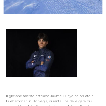
Il giovane talento catalano Jaume Pueyo ha brillato a
Lillehammer, in Norvegia, durante una delle gare più