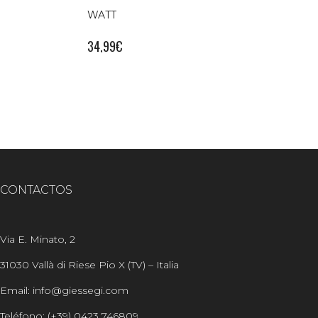
WATT
34,99
€
CONTACTOS
Via E. Minato, 2
31030 Vallà di Riese Pio X (TV) – Italia
Email: info@giessegi.com
Teléfono: (+39) 0423 746809