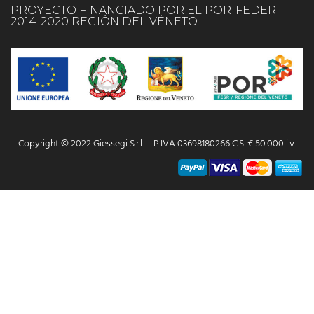
PROYECTO FINANCIADO POR EL POR-FEDER
2014-2020 REGIÓN DEL VÉNETO
Copyright © 2022 Giessegi S.r.l. – P.IVA 03698180266 C.S. € 50.000 i.v.