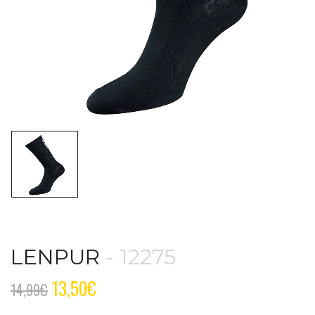
LENPUR
- 12275
13,50
€
14,99
€