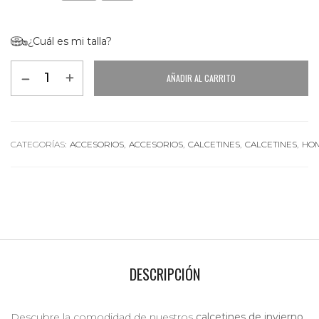
¿Cuál es mi talla?
AÑADIR AL CARRITO
Alternative:
CATEGORÍAS:
ACCESORIOS
,
ACCESORIOS
,
CALCETINES
,
CALCETINES
,
HO
DESCRIPCIÓN
Descubre la comodidad de nuestros
calcetines de invierno