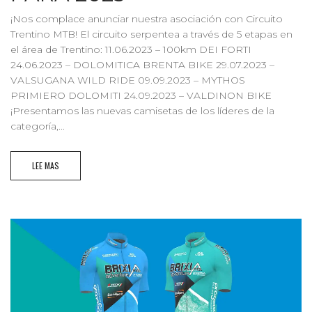
¡Nos complace anunciar nuestra asociación con Circuito
Trentino MTB! El circuito serpentea a través de 5 etapas en
el área de Trentino: 11.06.2023 – 100km DEI FORTI
24.06.2023 – DOLOMITICA BRENTA BIKE 29.07.2023 –
VALSUGANA WILD RIDE 09.09.2023 – MYTHOS
PRIMIERO DOLOMITI 24.09.2023 – VALDINON BIKE
¡Presentamos las nuevas camisetas de los líderes de la
categoría,...
LEE MAS