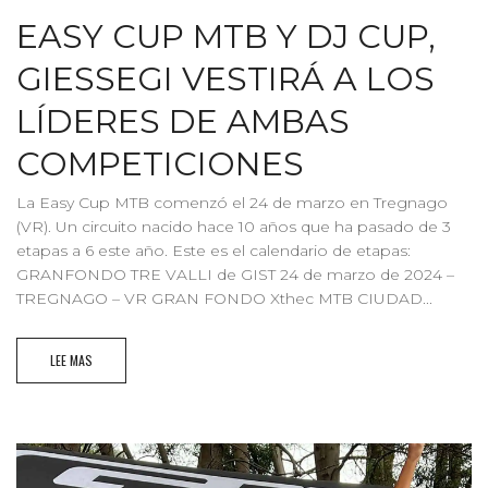
EASY CUP MTB Y DJ CUP,
GIESSEGI VESTIRÁ A LOS
LÍDERES DE AMBAS
COMPETICIONES
La Easy Cup MTB comenzó el 24 de marzo en Tregnago
(VR). Un circuito nacido hace 10 años que ha pasado de 3
etapas a 6 este año. Este es el calendario de etapas:
GRANFONDO TRE VALLI de GIST 24 de marzo de 2024 –
TREGNAGO – VR GRAN FONDO Xthec MTB CIUDAD...
LEE MAS