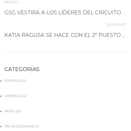
PREVIO
GSG VESTIRÁ A LOS LÍDERES DEL CIRCUITO BRIXIA ADVENTURE MTB PROGETTO 6!
SIGUIENTE
KATIA RAGUSA SE HACE CON EL 2º PUESTO EN LA PARÍS-ROUBAIX
CATEGORÍAS
EVENTOS
(21)
GIESSEGI
(24)
NEWS
(51)
SIN CATEGORIZAR
(1)