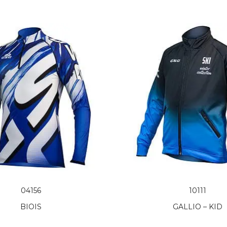
04156
10111
BIOIS
GALLIO – KID