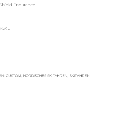
 Shield Endurance
S-5XL
EN:
CUSTOM
,
NORDISCHES SKIFAHREN
,
SKIFAHREN