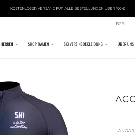
KOSTENLOSER VERSAND FÜR ALLE BESTELLUNGEN ÜBER 100 €
B2B
 HERREN
SHOP DAMEN
SKI VEREINSBEKLEIDUNG
ÜBER UNS
AG
LANGAR