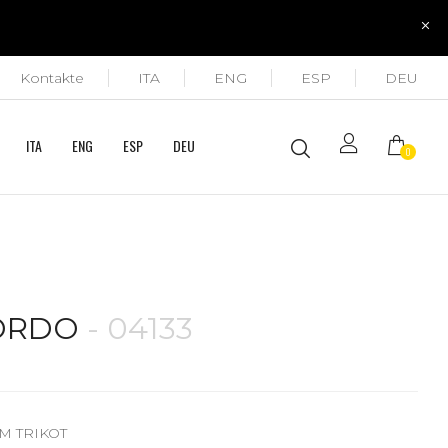
Kontakte
ITA
ENG
ESP
DEU
ITA
ENG
ESP
DEU
0
ORDO
- 04133
M TRIKOT