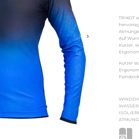
TRIKOT a
hervorra
Atmungsak
Auf Wuns
Kurzer, s
Ergonomis
Kurzer s
Ergonomi
Feinstric
WINDDIC
WASSER
ISOLIER
ATMUNGS