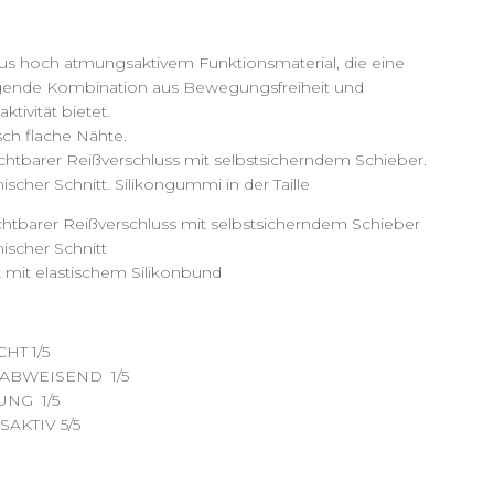
us hoch atmungsaktivem Funktionsmaterial, die eine
gende Kombination aus Bewegungsfreiheit und
tivität bietet.
ch flache Nähte.
ichtbarer Reißverschluss mit selbstsicherndem Schieber.
cher Schnitt. Silikongummi in der Taille
ichtbarer Reißverschluss mit selbstsicherndem Schieber
scher Schnitt
k mit elastischem Silikonbund
HT 1/5
ABWEISEND 1/5
UNG 1/5
AKTIV 5/5