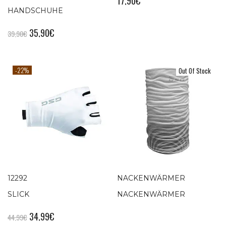
17,90
€
HANDSCHUHE
35,90
€
39,90
€
-22%
Out Of Stock
12292
NACKENWÄRMER
SLICK
NACKENWÄRMER
34,99
€
44,99
€