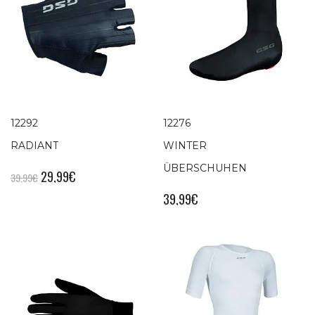
12292
12276
RADIANT
WINTER
ÜBERSCHUHEN
29,99
€
39,99
€
39,99
€