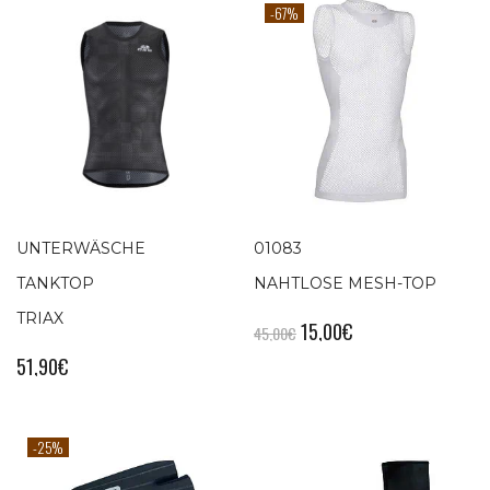
-67%
UNTERWÄSCHE
01083
TANKTOP
NAHTLOSE MESH-TOP
TRIAX
15,00
€
45,00
€
51,90
€
-25%