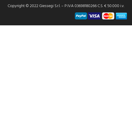
Copyright © 2022 Giessegi S.r.l. – P.IVA 03698180266 C.S. € 50.000 i.v.