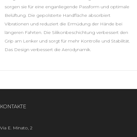
sorgen sie für eine enganliegende Passform und optimale
Belüftung. Die gepolsterte Handfläche absorbiert
Vibrationen und reduziert die Ermüdung der Hände bei
längeren Fahrten. Die Silikonbeschichtung verbessert den
Grip am Lenker und sorgt für mehr Kontrolle und Stabilität.
Das Design verbessert die Aerodynamik.
KONTAKTE
Via E. Minato, 2