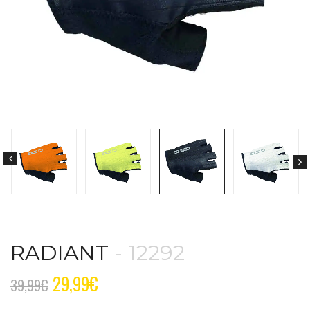
RADIANT
- 12292
29,99
€
39,99
€