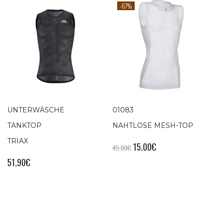
-67%
UNTERWÄSCHE
01083
TANKTOP
NAHTLOSE MESH-TOP
TRIAX
15,00
€
45,00
€
51,90
€