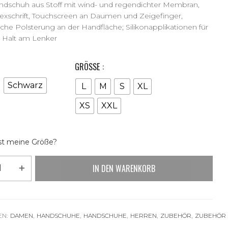
ndschuh aus Stoff mit wind- und regendichter Membran,
exschrift, Touchscreen an Daumen und Zeigefinger,
che Polsterung an der Handfläche; Silikonapplikationen für
 Halt am Lenker
GRÖSSE
Schwarz
L
M
S
XL
XS
XXL
st meine Größe?
IN DEN WARENKORB
EN:
DAMEN
,
HANDSCHUHE
,
HANDSCHUHE
,
HERREN
,
ZUBEHÖR
,
ZUBEHÖR