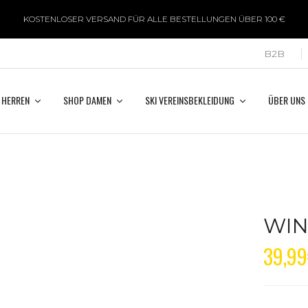
KOSTENLOSER VERSAND FÜR ALLE BESTELLUNGEN ÜBER 100 €
B2B
 HERREN
SHOP DAMEN
SKI VEREINSBEKLEIDUNG
ÜBER UNS
WI
39,99