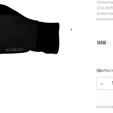
Winterha
GSG-Refl
anatomis
besseren
FARBE
Was i
Alternative:
KATEGORI