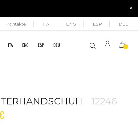
Kontakte
ITA
ENG
ESP
DEU
ITA
ENG
ESP
DEU
0
NTERHANDSCHUH
- 12246
€