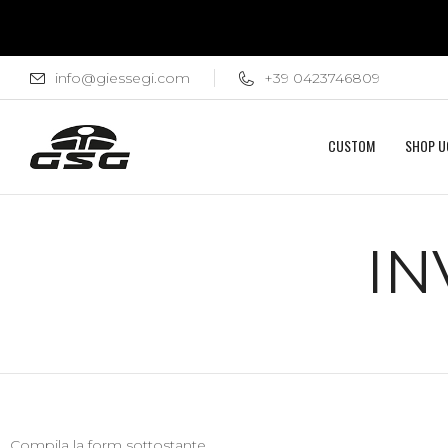
info@giessegi.com
+39 0423746809
CUSTOM
SHOP 
IN
Compila la form sottostante.