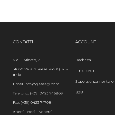
Alternative:
CONTATTI
ACCOUNT
Via E. Minato, 2
Bacheca
31030 Vallà di Riese Pio X (TV) –
I miei ordini
Italia
Stato avanzamento or
Email: info@giessegi.com
B2B
Telefono: (+39) 0423 746809
Fax: (+39) 0423 747084
Aperti lunedì – venerdì