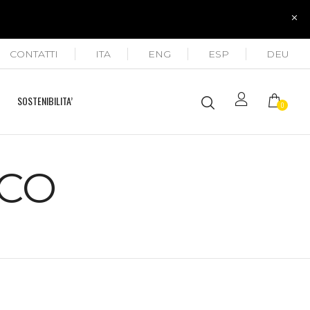
CONTATTI
ITA
ENG
ESP
DEU
SOSTENIBILITA’
0
ICO