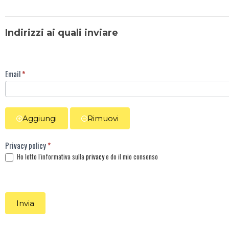
Indirizzi ai quali inviare
Email
*
Aggiungi
Rimuovi
Privacy policy
*
Ho letto l'informativa sulla
privacy
e do il mio consenso
Invia