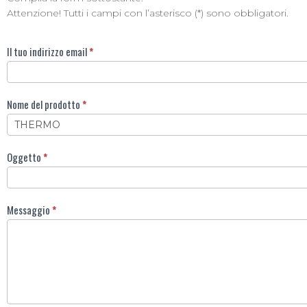
Attenzione! Tutti i campi con l’asterisco (*) sono obbligatori.
Invia
Il tuo indirizzo email
*
ad
un
amico
Nome del prodotto
*
Oggetto
*
Messaggio
*