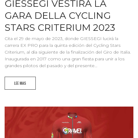
GIESSEGI VESTIRÀ LA
GARA DELLA CYCLING
STARS CRITERIUM 2023
Cita el 29 de mayo de 2023, donde GIESSEGI lucirá la
carrera EX PRO para la quinta edición del Cycling Stars
Criterium, al día siguiente de la finalización del Giro de Italia.
Inaugurada en 2017 como una gran fiesta para unir a los
grandes pilotos del pasado y del presente...
LEE MAS