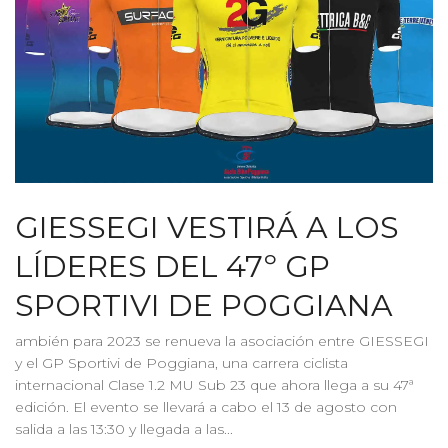
GIESSEGI VESTIRÁ A LOS
LÍDERES DEL 47º GP
SPORTIVI DE POGGIANA
ambién para 2023 se renueva la asociación entre GIESSEGI
y el GP Sportivi de Poggiana, una carrera ciclista
internacional Clase 1.2 MU Sub 23 que ahora llega a su 47ª
edición. El evento se llevará a cabo el 13 de agosto con
salida a las 13:30 y llegada a las...