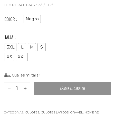
TEMPERATURAS : -5° / +12°
COLOR
Negro
TALLA
3XL
L
M
S
XS
XXL
¿Cuál es mi talla?
AÑADIR AL CARRITO
Alternative:
CATEGORÍAS:
CULOTES
,
CULOTES LARGOS
,
GRAVEL
,
HOMBRE