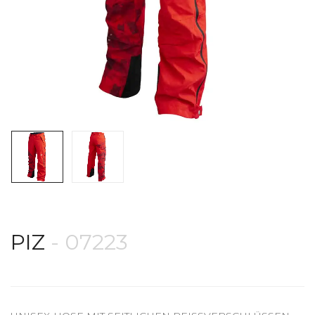
PIZ
- 07223