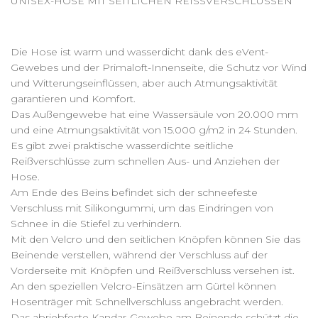
UNISEX-HOSE MIT SEITLICHEN REISSVERSCHLÜSSEN
Die Hose ist warm und wasserdicht dank des eVent-
Gewebes und der Primaloft-Innenseite, die Schutz vor Wind
und Witterungseinflüssen, aber auch Atmungsaktivität
garantieren und Komfort.
Das Außengewebe hat eine Wassersäule von 20.000 mm
und eine Atmungsaktivität von 15.000 g/m2 in 24 Stunden.
Es gibt zwei praktische wasserdichte seitliche
Reißverschlüsse zum schnellen Aus- und Anziehen der
Hose.
Am Ende des Beins befindet sich der schneefeste
Verschluss mit Silikongummi, um das Eindringen von
Schnee in die Stiefel zu verhindern.
Mit den Velcro und den seitlichen Knöpfen können Sie das
Beinende verstellen, während der Verschluss auf der
Vorderseite mit Knöpfen und Reißverschluss versehen ist.
An den speziellen Velcro-Einsätzen am Gürtel können
Hosenträger mit Schnellverschluss angebracht werden.
Das abriebfeste Kandar-Gewebe am Beinende schützt die