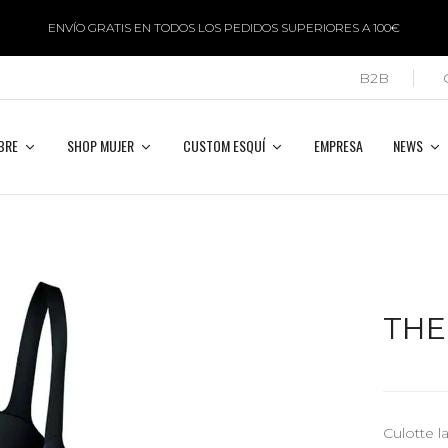
ENVÍO GRATIS EN TODOS LOS PEDIDOS SUPERIORES A 100€
B2B
BRE
SHOP MUJER
CUSTOM ESQUÍ
EMPRESA
NEWS
TH
Culotte l