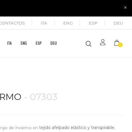
CONTÁCTOS
ITA
ENG
ESP
DEU
ITA
ENG
ESP
DEU
0
ERMO
- 07303
argo de invierno en
tejido afelpado elástico y transpirable
,