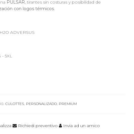
ana
PULSAR
, tirantes sin costuras y posibilidad de
ización con logos térmicos
.
: H2O ADVERSUS
S - 5XL
S:
CULOTTES
,
PERSONALIZADO
,
PREMIUM
alizza
Richiedi preventivo
Invia ad un amico