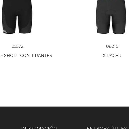
05572
08210
 – SHORT CON TIRANTES
X RACER
INFORMACIÓN
ENLACES ÚTILES