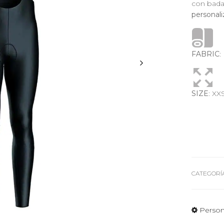
con bad
personal
FABRIC
SIZE
: XX
CATEGORÍA
Person