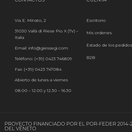
Via E. Minato, 2
Escritorio
31030 Vallà di Riese Pio X (TV) –
Mis ordenes
Italia
Estado de los pedido
Email: info@giessegi.com
B2B
Teléfono: (+39) 0423 746809
Fax: (+39) 0423 747084
Abierto de lunes a viernes
08.00 – 12.00 y 12.30 – 16.30
PROYECTO FINANCIADO POR EL POR-FEDER 2014-
DEL VÉNETO