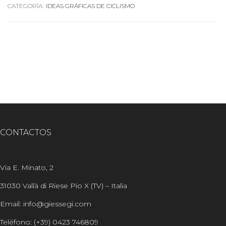
CATEGORÍA:
IDEAS GRÁFICAS DE CICLISMO
CONTACTOS
Via E. Minato, 2
31030 Vallà di Riese Pio X (TV) – Italia
Email: info@giessegi.com
Teléfono: (+39) 0423 746809