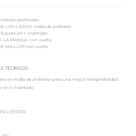
poliéster perforado
E LOS LADOS: malla de poliéster
Escote en V insertado
E LA MANGA: con vuelta
E MAILLOT:con vuelta
S TÉCNICOS:
les en malla de poliéster para una mayor transpirabilidad.
e en V insertado.
: POLYESTER
S-5XL