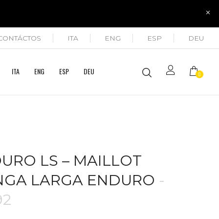
CONTÁCTOS
ITA
ENG
ESP
DEU
ITA
ENG
ESP
DEU
0
URO LS – MAILLOT
NGA LARGA ENDURO
-
92