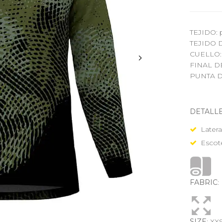
TEJIDO: 
TEJIDO D
CUELLO: 
FINAL D
PUNTA D
DETALLE
Latera
Escot
FABRIC
SIZE
: XX