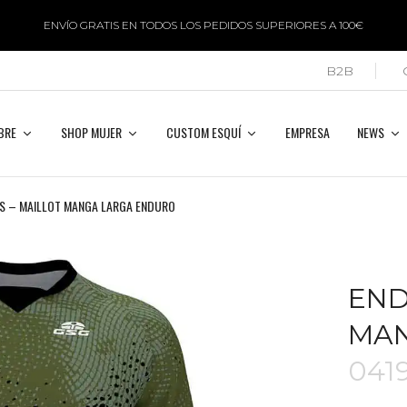
ENVÍO GRATIS EN TODOS LOS PEDIDOS SUPERIORES A 100€
B2B
BRE
SHOP MUJER
CUSTOM ESQUÍ
EMPRESA
NEWS
S – MAILLOT MANGA LARGA ENDURO
END
MA
041