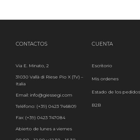
CONTACTOS
CUENTA
Via E. Minato, 2
Escritorio
31030 Vallà di Riese Pio X (TV) –
Mis ordenes
Italia
Estado de los pedido
Email: info@giessegi.com
B2B
Teléfono: (+39) 0423 746809
Fax: (+39) 0423 747084
Abierto de lunes a viernes