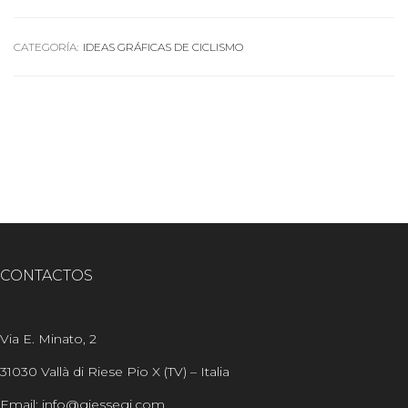
CATEGORÍA:
IDEAS GRÁFICAS DE CICLISMO
CONTACTOS
Via E. Minato, 2
31030 Vallà di Riese Pio X (TV) – Italia
Email: info@giessegi.com