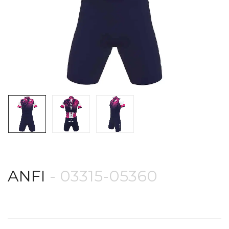
ANFI
- 03315-05360