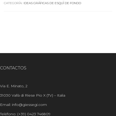
CATEGORÍA:
IDEAS GRÁFICAS DE ESQUÍ DE FONDO
CONTACTOS
Via E. Minato, 2
31030 Vallà di Riese Pio X (TV) – Italia
Email: info@giessegi.com
Teléfono: (+39) 0423 746809