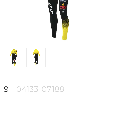
9
- 04133-07188