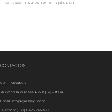
CATEGORÍA:
IDEAS GRÁFICAS DE ESQUÍ ALPINO
CONTACTOS
Via E. Minato, 2
31030 Vallà di Riese Pio X (TV) – Italia
Email: info@giessegi.com
Teléfono: (+39) 0423 746809