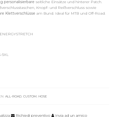
ig personalisierbare
seitliche Einsätze und hinterer Patch.
ßverschlusstaschen, Knopf- und Reißverschluss sowie
are Klettverschlüsse
am Bund. Ideal für MTB und Off-Road.
: ENERGYSTRETCH
S-5XL
EN:
ALL-ROAD
,
CUSTOM
,
HOSE
alizza
Richiedi preventivo
Invia ad un amico