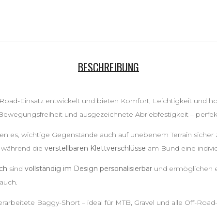
BESCHREIBUNG
Road-Einsatz entwickelt und bieten Komfort, Leichtigkeit und hoh
Bewegungsfreiheit und ausgezeichnete Abriebfestigkeit – perfekt
n es, wichtige Gegenstände auch auf unebenem Terrain sicher 
z, während die
verstellbaren Klettverschlüsse
am Bund eine indivi
tch
sind
vollständig im Design personalisierbar
und ermöglichen ei
auch.
erarbeitete Baggy-Short – ideal für MTB, Gravel und alle Off-Roa