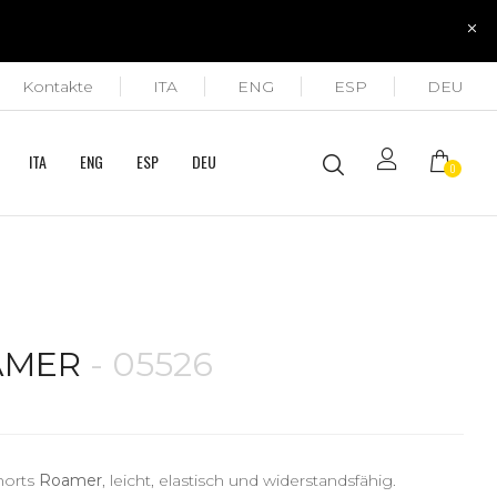
Kontakte
ITA
ENG
ESP
DEU
ITA
ENG
ESP
DEU
0
AMER
- 05526
horts
Roamer
, leicht, elastisch und widerstandsfähig.