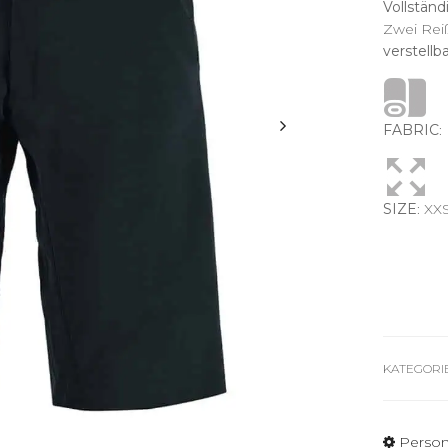
Vollständ
Zwei Rei
verstellb
FABRIC
SIZE
: XX
KATEGORI
Person