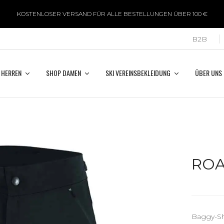
KOSTENLOSER VERSAND FÜR ALLE BESTELLUNGEN ÜBER 100 €
B2B
 HERREN
SHOP DAMEN
SKI VEREINSBEKLEIDUNG
ÜBER UNS
RO
Baggy-S