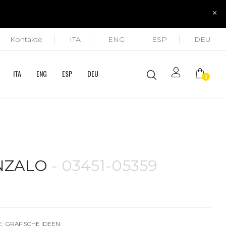
Kontakte
ITA
ENG
ESP
DEU
ITA
ENG
ESP
DEU
0
NZALO
- 03451-05359
:
GRAFISCHE IDEEN