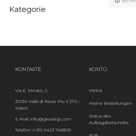
No Pro
Kategorie
KONTAKTE
KONTO
Via E. Minato, 2
Vitrine
31030 Vallà di Riese Pio X (TV) –
Meine Bestellungen
Italien
Status des
E-Mail: info@giessegi.com
Auftragsfortschritts
Telefon: (+39) 0423 746809
B2B