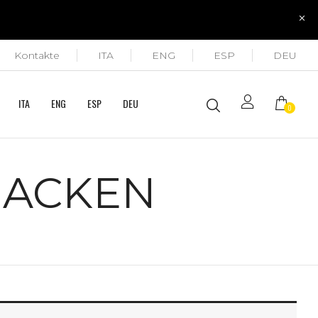
Kontakte
ITA
ENG
ESP
DEU
ITA
ENG
ESP
DEU
0
JACKEN