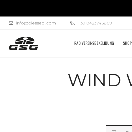
info@giessegi.com
+39 0423746809
RAD VEREINSBEKELIDUNG
SHOP
WIND 