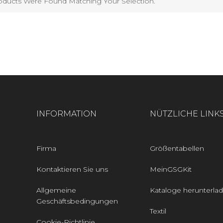
ducts Were Found Matching Your Selection.
INFORMATION
NÜTZLICHE LINK
Firma
Größentabellen
Kontaktieren Sie uns
MeinGSGKit
Allgemeine
Kataloge herunterla
Geschäftsbedingungen
Textil
Cookie-Richtlinie